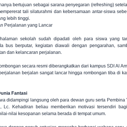
k hanya bertujuan sebagai sarana penyegaran (refreshing) setela
mpererat tali silaturahmi dan kebersamaan antar-siswa seb
ng lebih tinggi.
n Perjalanan yang Lancar
 halaman sekolah sudah dipadati oleh para siswa yang ta
a bus berputar, kegiatan diawali dengan pengarahan, samb
an dan kelancaran perjalanan.
rombongan secara resmi diberangkatkan dari kampus SDI Al Ama
 perjalanan berjalan sangat lancar hingga rombongan tiba di 
unia Fantasi
iswa didampingi langsung oleh para dewan guru serta Pembina
, Lc. Kehadiran beliau memberikan motivasi tersendiri bag
nilai-nilai kesopanan selama berada di tempat umum.