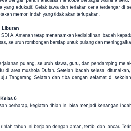
iswa dengan penuh antusias mencoba berbagai wahana seru,
 yang edukatif. Gelak tawa dan teriakan ceria terdengar di 
takan memori indah yang tidak akan terlupakan.
h Liburan
, SDI Al Amanah tetap menanamkan kedisiplinan ibadah kepada
itas, seluruh rombongan bersiap untuk pulang dan meninggalk
rjalanan pulang, seluruh siswa, guru, dan pendamping mela
lu di area mushola Dufan. Setelah ibadah selesai ditunaika
nuju Tangerang Selatan dan tiba dengan selamat di sekola
Kelas 6
an berharap, kegiatan rihlah ini bisa menjadi kenangan ind
 rihlah tahun ini berjalan dengan aman, tertib, dan lancar. Te