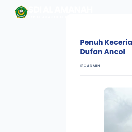
SDI AL AMANAH
YPP AL AMANAH AL BANTANI
Penuh Keceria
Dufan Ancol
ADMIN