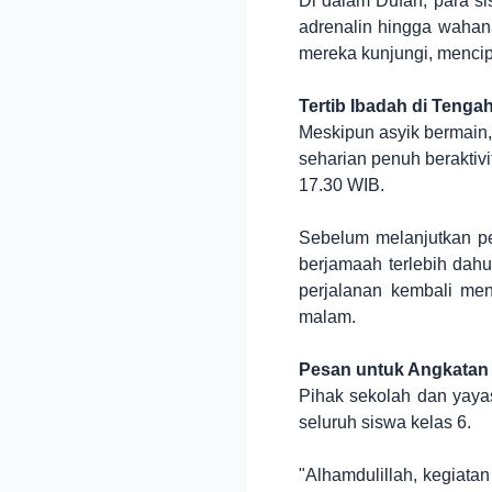
Di dalam Dufan, para s
adrenalin hingga wahana
mereka kunjungi, mencip
Tertib Ibadah di Tenga
Meskipun asyik bermain
seharian penuh beraktiv
17.30 WIB.
Sebelum melanjutkan pe
berjamaah terlebih dahu
perjalanan kembali me
malam.
Pesan untuk Angkatan 
Pihak sekolah dan yayas
seluruh siswa kelas 6.
"Alhamdulillah, kegiatan