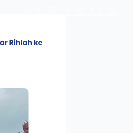
HOME
PROFIL
AGENDA
PROGRAM
BERITA
SPMB
FAQ
KONTAK
ar Rihlah ke